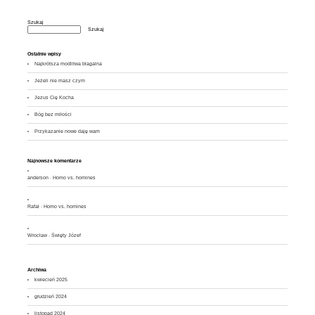
Szukaj
Szukaj
Ostatnie wpisy
Najkrótsza modlitwa błagalna
Jeżeli nie masz czym
Jezus Cię Kocha
Bóg bez miłości
Przykazanie nowe daję wam
Najnowsze komentarze
anderson
-
Homo vs. homines
Rafał
-
Homo vs. homines
Wrocław
-
Święty Józef
Archiwa
kwiecień 2025
grudzień 2024
listopad 2024