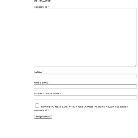
oznaczone
*
KOMENTARZ
*
NAZWA
*
ADRES EMAIL
*
WITRYNA INTERNETOWA
ZAPAMIĘTAJ MOJE DANE W TEJ PRZEGLĄDARCE PODCZAS PISANIA KOLEJNYCH
KOMENTARZY.