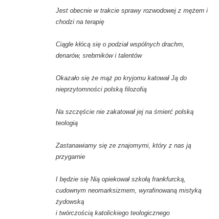
Jest obecnie w trakcie sprawy rozwodowej z mężem i
chodzi na terapię
Ciągle kłócą się o podział wspólnych drachm,
denarów, srebrników i talentów
Okazało się że mąż po kryjomu katował Ją do
nieprzytomności polską filozofią
Na szczęście nie zakatował jej na śmierć polską
teologią
Zastanawiamy się ze znajomymi, który z nas ją
przygarnie
I będzie się Nią opiekował szkołą frankfurcką,
cudownym neomarksizmem, wyrafinowaną mistyką
żydowską
i twórczością katolickiego teologicznego