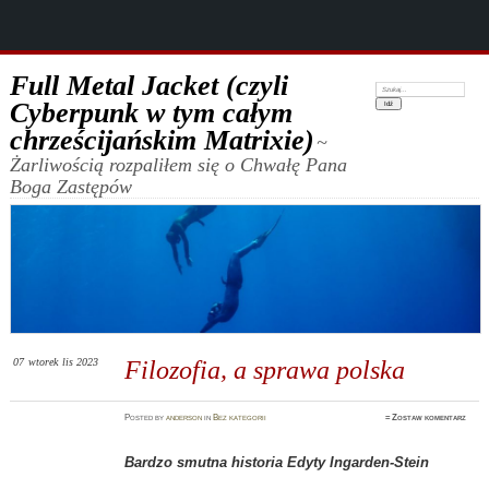
Full Metal Jacket (czyli
Szukaj:
Cyberpunk w tym całym
chrześcijańskim Matrixie)
~
Żarliwością rozpaliłem się o Chwałę Pana
Boga Zastępów
07
wtorek
lis 2023
Filozofia, a sprawa polska
Posted
by
anderson
in
Bez kategorii
≈
Zostaw komentarz
Bardzo smutna historia Edyty Ingarden-Stein