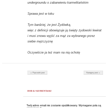
undergroundu o zabarwieniu karmelitańskim
Sprawa jest w toku
Tym bardziej, że jest Żydówką,
więc z definicji obowiązuje ją święty żydowski lewirat
i musi znowu wyjść za mąż za wybranego przez
siebie mężczyznę
Oczywiście ja też mam na nią ochotę
Nawigacja postów
← Poprzedni post
Następny post →
DODAJ KOMENTARZ
Twój adres email nie zostanie opublikowany.
Wymagane pola są